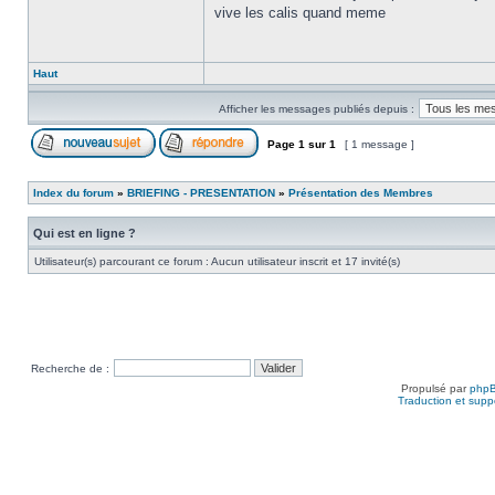
vive les calis quand meme
Haut
Afficher les messages publiés depuis :
Page
1
sur
1
[ 1 message ]
Index du forum
»
BRIEFING - PRESENTATION
»
Présentation des Membres
Qui est en ligne ?
Utilisateur(s) parcourant ce forum : Aucun utilisateur inscrit et 17 invité(s)
Recherche de :
Propulsé par
php
Traduction et suppo