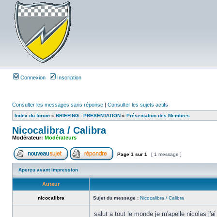
Connexion
Inscription
Consulter les messages sans réponse
|
Consulter les sujets actifs
Index du forum
»
BRIEFING - PRESENTATION
»
Présentation des Membres
Nicocalibra / Calibra
Modérateur:
Modérateurs
Page
1
sur
1
[ 1 message ]
Aperçu avant impression
Auteur
nicocalibra
Sujet du message :
Nicocalibra / Calibra
salut a tout le monde je m'apelle nicolas j'