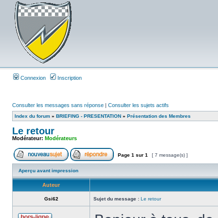
Connexion
Inscription
Consulter les messages sans réponse
|
Consulter les sujets actifs
Index du forum
»
BRIEFING - PRESENTATION
»
Présentation des Membres
Le retour
Modérateur:
Modérateurs
Page
1
sur
1
[ 7 message(s) ]
Aperçu avant impression
Auteur
Gsi62
Sujet du message :
Le retour