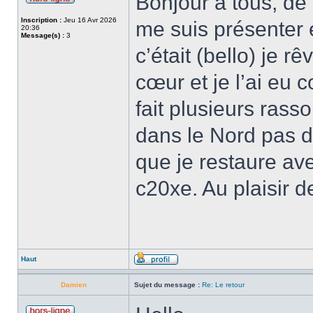
Bonjour à tous, de 
Inscription :
Jeu 16 Avr 2026
me suis présenter
20:36
Message(s) :
3
c’était (bello) je r
cœur et je l’ai eu 
fait plusieurs rass
dans le Nord pas d
que je restaure av
c20xe. Au plaisir d
Haut
Damien
Sujet du message :
Re: Le retour