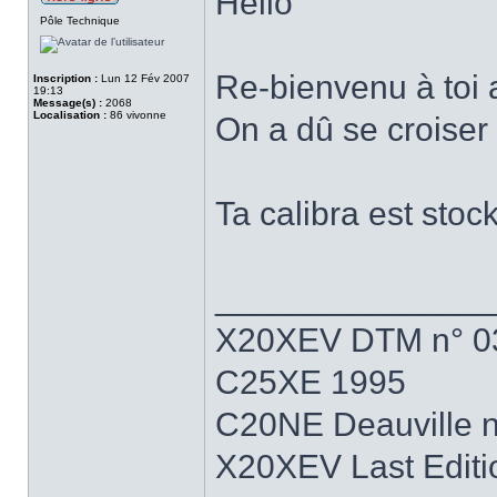
Hello
Pôle Technique
Re-bienvenu à toi 
Inscription :
Lun 12 Fév 2007
19:13
Message(s) :
2068
Localisation :
86 vivonne
On a dû se croiser
Ta calibra est stoc
______________
X20XEV DTM n° 0
C25XE 1995
C20NE Deauville 
X20XEV Last Editi