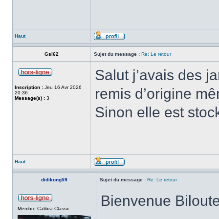
Haut
Gsi62
Sujet du message :
Re: Le retour
Salut j’avais des j
Inscription :
Jeu 16 Avr 2026
remis d’origine mêm
20:36
Message(s) :
3
Sinon elle est stoc
Haut
didikong59
Sujet du message :
Re: Le retour
Bienvenue Bilout
Membre Calibra-Classic