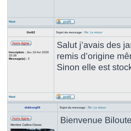
Haut
Gsi62
Sujet du message :
Re: Le retour
Salut j’avais des j
Inscription :
Jeu 16 Avr 2026
remis d’origine mêm
20:36
Message(s) :
3
Sinon elle est stoc
Haut
didikong59
Sujet du message :
Re: Le retour
Bienvenue Bilout
Membre Calibra-Classic