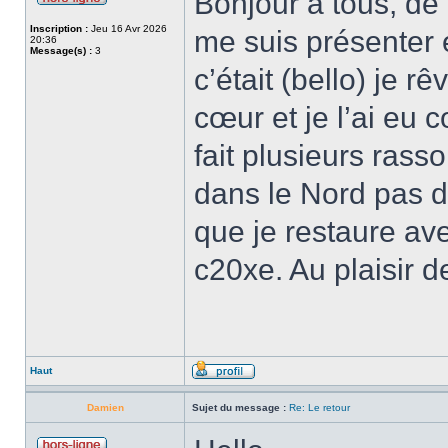
Bonjour à tous, de 
Inscription :
Jeu 16 Avr 2026
me suis présenter
20:36
Message(s) :
3
c’était (bello) je r
cœur et je l’ai eu 
fait plusieurs rass
dans le Nord pas d
que je restaure av
c20xe. Au plaisir d
Haut
Damien
Sujet du message :
Re: Le retour