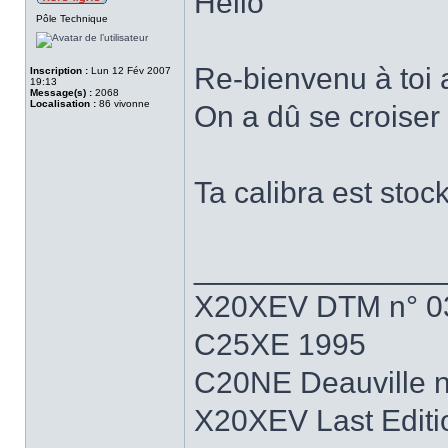
Hello
Pôle Technique
Re-bienvenu à toi 
Inscription :
Lun 12 Fév 2007
19:13
Message(s) :
2068
Localisation :
86 vivonne
On a dû se croiser
Ta calibra est stoc
______________
X20XEV DTM n° 0
C25XE 1995
C20NE Deauville 
X20XEV Last Editi