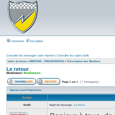
Connexion
Inscription
Consulter les messages sans réponse
|
Consulter les sujets actifs
Index du forum
»
BRIEFING - PRESENTATION
»
Présentation des Membres
Le retour
Modérateur:
Modérateurs
Page
1
sur
1
[ 7 message(s) ]
Aperçu avant impression
Auteur
Gsi62
Sujet du message :
Le retour