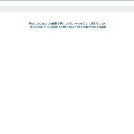
Propulsé par
phpBB
® Forum Software © phpBB Group
Traduction et support en français
•
Hébergement phpBB