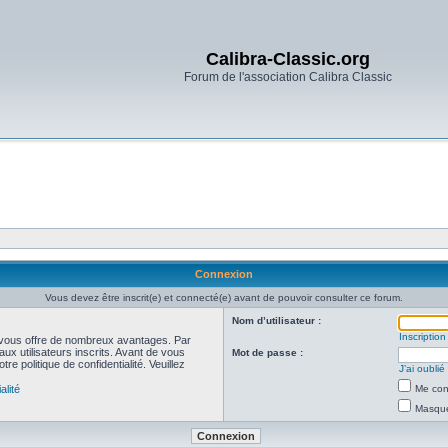
Calibra-Classic.org
Forum de l'association Calibra Classic
Connexion
Vous devez être inscrit(e) et connecté(e) avant de pouvoir consulter ce forum.
Nom d’utilisateur :
Inscription
et vous offre de nombreux avantages. Par
ux utilisateurs inscrits. Avant de vous
Mot de passe :
re politique de confidentialité. Veuillez
J’ai oubli
alité
Me con
Masquer