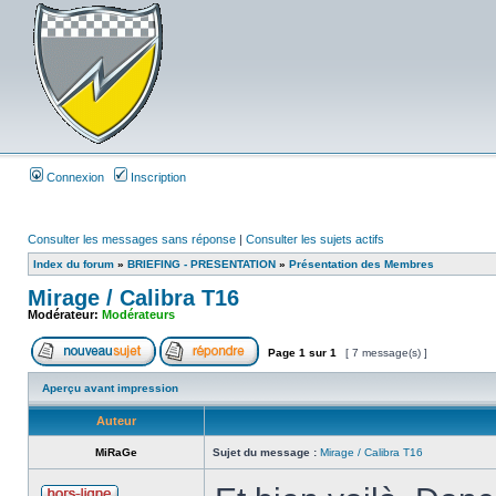
Connexion
Inscription
Consulter les messages sans réponse
|
Consulter les sujets actifs
Index du forum
»
BRIEFING - PRESENTATION
»
Présentation des Membres
Mirage / Calibra T16
Modérateur:
Modérateurs
Page
1
sur
1
[ 7 message(s) ]
Aperçu avant impression
Auteur
MiRaGe
Sujet du message :
Mirage / Calibra T16