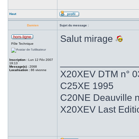
Haut
Damien
Sujet du message :
Salut mirage
Pôle Technique
______________
Inscription :
Lun 12 Fév 2007
19:13
Message(s) :
2068
Localisation :
86 vivonne
X20XEV DTM n° 0
C25XE 1995
C20NE Deauville 
X20XEV Last Editi