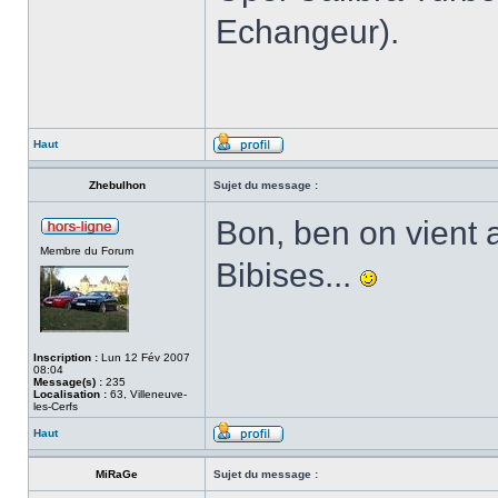
Echangeur).
Haut
Zhebulhon
Sujet du message :
Bon, ben on vient a
Membre du Forum
Bibises...
Inscription :
Lun 12 Fév 2007
08:04
Message(s) :
235
Localisation :
63, Villeneuve-
les-Cerfs
Haut
MiRaGe
Sujet du message :