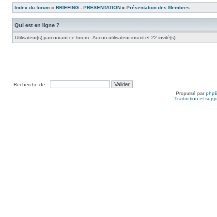
Index du forum
»
BRIEFING - PRESENTATION
»
Présentation des Membres
Qui est en ligne ?
Utilisateur(s) parcourant ce forum : Aucun utilisateur inscrit et 22 invité(s)
Recherche de :
Propulsé par
php
Traduction et suppo