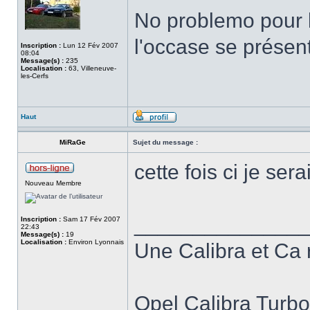
No problemo pour le
l'occase se présent
Inscription :
Lun 12 Fév 2007
08:04
Message(s) :
235
Localisation :
63, Villeneuve-
les-Cerfs
Haut
MiRaGe
Sujet du message :
cette fois ci je se
Nouveau Membre
______________
Inscription :
Sam 17 Fév 2007
22:43
Message(s) :
19
Localisation :
Environ Lyonnais
Une Calibra et Ca 
Opel Calibra Turb