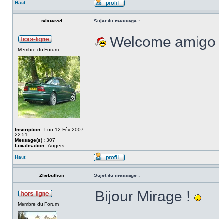
Haut
misterod
Sujet du message :
Welcome amigo 
Membre du Forum
Inscription :
Lun 12 Fév 2007
22:51
Message(s) :
307
Localisation :
Angers
Haut
Zhebulhon
Sujet du message :
Bijour Mirage !
Membre du Forum