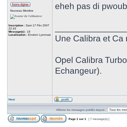
eheh pas di pwou
Nouveau Membre
______________
Inscription :
Sam 17 Fév 2007
22:43
Message(s) :
19
Localisation :
Environ Lyonnais
Une Calibra et Ca 
Opel Calibra Turb
Echangeur).
Haut
Afficher les messages publiés depuis :
Page
1
sur
1
[ 7 message(s) ]