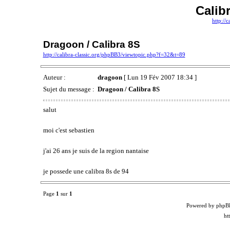
Calib
http://
Dragoon / Calibra 8S
http://calibra-classic.org/phpBB3/viewtopic.php?f=32&t=89
Auteur :
dragoon
[ Lun 19 Fév 2007 18:34 ]
Sujet du message :
Dragoon / Calibra 8S
salut
moi c'est sebastien
j'ai 26 ans je suis de la region nantaise
je possede une calibra 8s de 94
Page
1
sur
1
Powered by phpB
ht