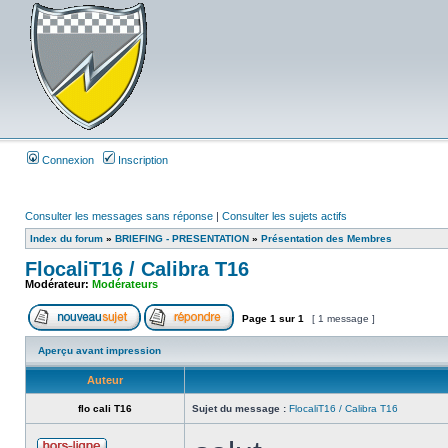
Connexion
Inscription
Consulter les messages sans réponse
|
Consulter les sujets actifs
Index du forum
»
BRIEFING - PRESENTATION
»
Présentation des Membres
FlocaliT16 / Calibra T16
Modérateur:
Modérateurs
Page
1
sur
1
[ 1 message ]
Aperçu avant impression
Auteur
flo cali T16
Sujet du message :
FlocaliT16 / Calibra T16