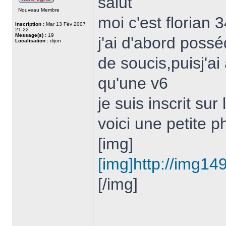
salut
Nouveau Membre
moi c'est florian 
Inscription :
Mar 13 Fév 2007
21:22
Message(s) :
19
j'ai d'abord poss
Localisation :
dijon
de soucis,puisj'a
qu'une v6
je suis inscrit su
voici une petite 
[img]
[img]http://img1
[/img]
______________