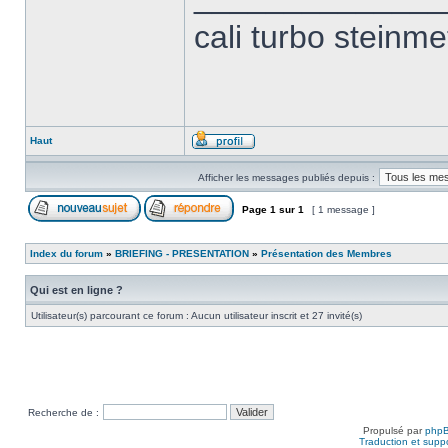
cali turbo steinm
Haut
Afficher les messages publiés depuis :
Page
1
sur
1
[ 1 message ]
Index du forum
»
BRIEFING - PRESENTATION
»
Présentation des Membres
Qui est en ligne ?
Utilisateur(s) parcourant ce forum : Aucun utilisateur inscrit et 27 invité(s)
Recherche de :
Propulsé par
php
Traduction et suppo