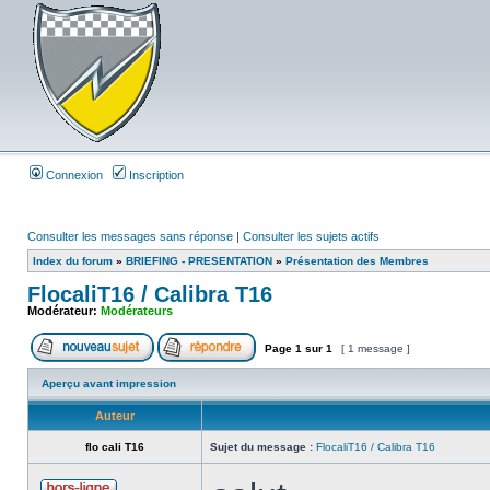
Connexion
Inscription
Consulter les messages sans réponse
|
Consulter les sujets actifs
Index du forum
»
BRIEFING - PRESENTATION
»
Présentation des Membres
FlocaliT16 / Calibra T16
Modérateur:
Modérateurs
Page
1
sur
1
[ 1 message ]
Aperçu avant impression
Auteur
flo cali T16
Sujet du message :
FlocaliT16 / Calibra T16