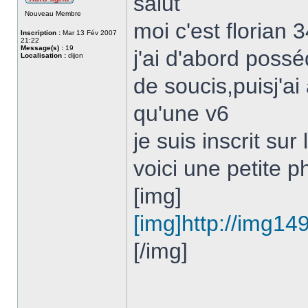
salut
Nouveau Membre
moi c'est florian 
Inscription :
Mar 13 Fév 2007
21:22
Message(s) :
19
j'ai d'abord poss
Localisation :
dijon
de soucis,puisj'a
qu'une v6
je suis inscrit su
voici une petite 
[img]
[img]http://img1
[/img]
______________