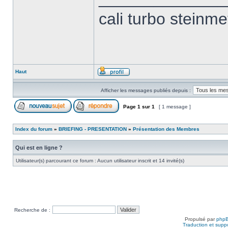
cali turbo steinm
Haut
Afficher les messages publiés depuis :
Page
1
sur
1
[ 1 message ]
Index du forum
»
BRIEFING - PRESENTATION
»
Présentation des Membres
Qui est en ligne ?
Utilisateur(s) parcourant ce forum : Aucun utilisateur inscrit et 14 invité(s)
Recherche de :
Propulsé par
php
Traduction et suppo