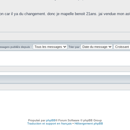
ation car il ya du changement. donc je mapelle benoit 21ans. jai vendue mon 
essages publiés depuis :
Trier par
Propulsé par
phpBB
® Forum Software © phpBB Group
Traduction et support en français
•
Hébergement phpBB