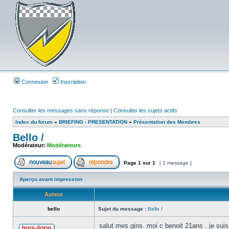
Connexion
Inscription
Consulter les messages sans réponse
|
Consulter les sujets actifs
Index du forum
»
BRIEFING - PRESENTATION
»
Présentation des Membres
Bello /
Modérateur:
Modérateurs
Page
1
sur
1
[ 1 message ]
Aperçu avant impression
Auteur
bello
Sujet du message :
Bello /
salut mes gins. moi c benoit 21ans . je suis