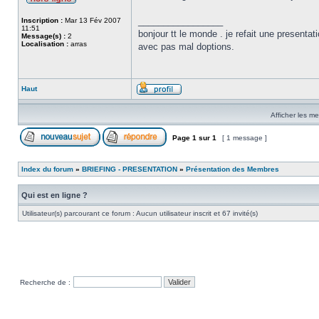
_________________
Inscription :
Mar 13 Fév 2007
11:51
bonjour tt le monde . je refait une present
Message(s) :
2
Localisation :
arras
avec pas mal doptions.
Haut
Afficher les m
Page
1
sur
1
[ 1 message ]
Index du forum
»
BRIEFING - PRESENTATION
»
Présentation des Membres
Qui est en ligne ?
Utilisateur(s) parcourant ce forum : Aucun utilisateur inscrit et 67 invité(s)
Recherche de :