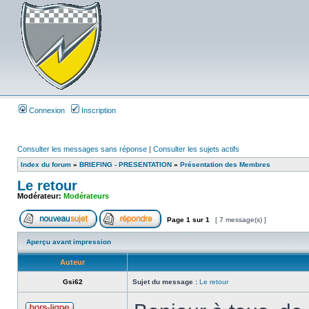
Connexion
Inscription
Consulter les messages sans réponse
|
Consulter les sujets actifs
Index du forum
»
BRIEFING - PRESENTATION
»
Présentation des Membres
Le retour
Modérateur:
Modérateurs
Page
1
sur
1
[ 7 message(s) ]
Aperçu avant impression
Auteur
Gsi62
Sujet du message :
Le retour