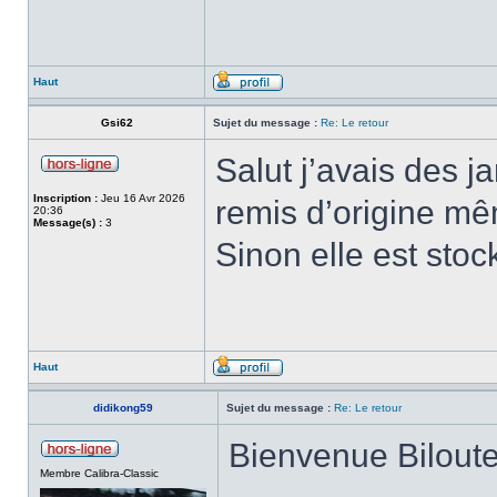
Haut
Gsi62
Sujet du message :
Re: Le retour
Salut j’avais des j
Inscription :
Jeu 16 Avr 2026
remis d’origine mêm
20:36
Message(s) :
3
Sinon elle est stoc
Haut
didikong59
Sujet du message :
Re: Le retour
Bienvenue Bilout
Membre Calibra-Classic