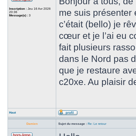
Bonjour à tous, de 
Inscription :
Jeu 16 Avr 2026
me suis présenter
20:36
Message(s) :
3
c’était (bello) je r
cœur et je l’ai eu 
fait plusieurs rass
dans le Nord pas d
que je restaure av
c20xe. Au plaisir d
Haut
Damien
Sujet du message :
Re: Le retour