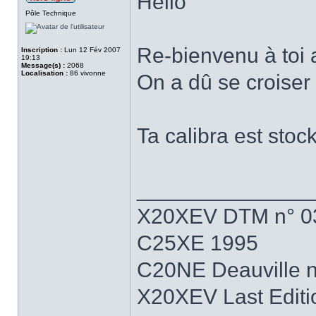
Hello
Pôle Technique
Re-bienvenu à toi 
Inscription :
Lun 12 Fév 2007
19:13
Message(s) :
2068
Localisation :
86 vivonne
On a dû se croiser
Ta calibra est stoc
______________
X20XEV DTM n° 0
C25XE 1995
C20NE Deauville 
X20XEV Last Editi