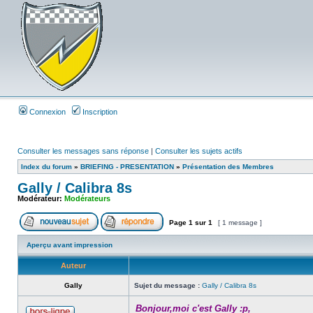
Connexion
Inscription
Consulter les messages sans réponse
|
Consulter les sujets actifs
Index du forum
»
BRIEFING - PRESENTATION
»
Présentation des Membres
Gally / Calibra 8s
Modérateur:
Modérateurs
Page
1
sur
1
[ 1 message ]
Aperçu avant impression
Auteur
Gally
Sujet du message :
Gally / Calibra 8s
Bonjour,moi c'est Gally :p,