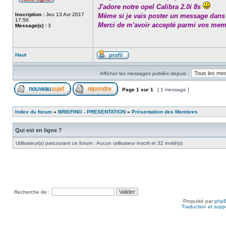
J'adore notre opel Calibra 2.0i 8s
Inscription :
Jeu 13 Avr 2017
Même si je vais poster un message dans l
17:50
Merci de m'avoir accepté parmi vos me
Message(s) :
3
Haut
Afficher les messages publiés depuis :
Page
1
sur
1
[ 1 message ]
Index du forum
»
BRIEFING - PRESENTATION
»
Présentation des Membres
Qui est en ligne ?
Utilisateur(s) parcourant ce forum : Aucun utilisateur inscrit et 32 invité(s)
Recherche de :
Propulsé par
php
Traduction et suppo