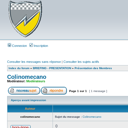
Connexion
Inscription
Consulter les messages sans réponse
|
Consulter les sujets actifs
Index du forum
»
BRIEFING - PRESENTATION
»
Présentation des Membres
Colinomecano
Modérateur:
Modérateurs
Page
1
sur
1
[ 1 message ]
Aperçu avant impression
Auteur
colinomecano
Sujet du message :
Colinomecano
0