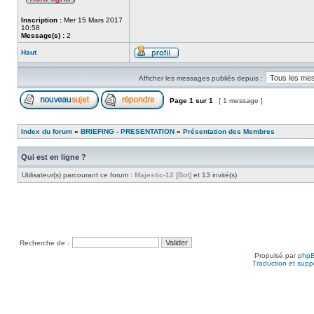
Inscription :
Mer 15 Mars 2017
10:58
Message(s) :
2
Haut
Afficher les messages publiés depuis :
Page
1
sur
1
[ 1 message ]
Index du forum
»
BRIEFING - PRESENTATION
»
Présentation des Membres
Qui est en ligne ?
Utilisateur(s) parcourant ce forum :
Majestic-12 [Bot]
et 13 invité(s)
Recherche de :
Propulsé par
php
Traduction et suppo