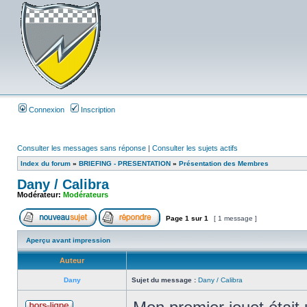
Connexion
Inscription
Consulter les messages sans réponse
|
Consulter les sujets actifs
Index du forum
»
BRIEFING - PRESENTATION
»
Présentation des Membres
Dany / Calibra
Modérateur:
Modérateurs
Page
1
sur
1
[ 1 message ]
Aperçu avant impression
Auteur
Dany
Sujet du message :
Dany / Calibra