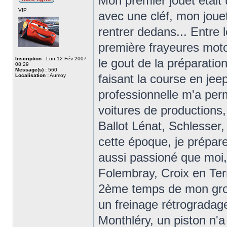
Mon premier jouet était 
VIP
avec une cléf, mon jouet
rentrer dedans... Entre
première frayeures motor
Inscription :
Lun 12 Fév 2007
le gout de la préparation
08:29
Message(s) :
560
faisant la course en jee
Localisation :
Aumoy
professionnelle m'a per
voitures de productions, 
Ballot Lénat, Schlesser
cette époque, je prépar
aussi passioné que moi,
Folembray, Croix en Tern
2ème temps de mon grou
un freinage rétrogradage
Monthléry, un piston n'a 