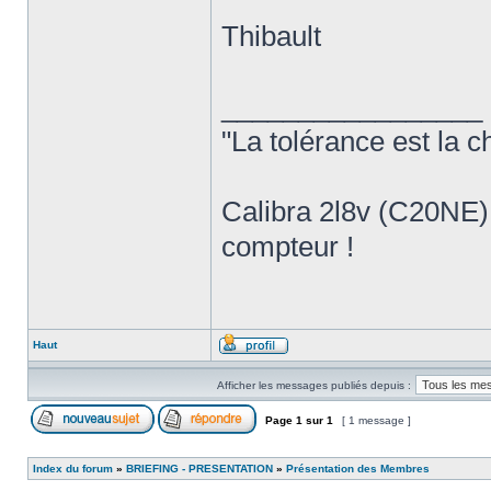
Thibault
_________________
"La tolérance est la ch
Calibra 2l8v (C20NE) 
compteur !
Haut
Afficher les messages publiés depuis :
Page
1
sur
1
[ 1 message ]
Index du forum
»
BRIEFING - PRESENTATION
»
Présentation des Membres