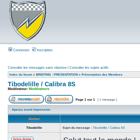
Connexion
Inscription
Consulter les messages sans réponse
|
Consulter les sujets actifs
Index du forum
»
BRIEFING - PRESENTATION
»
Présentation des Membres
Tibodelille / Calibra 8S
Modérateur:
Modérateurs
Page
1
sur
1
[ 1 message ]
Aperçu avant impression
Auteur
Tibodelille
Sujet du message :
Tibodelille / Calibra 8S