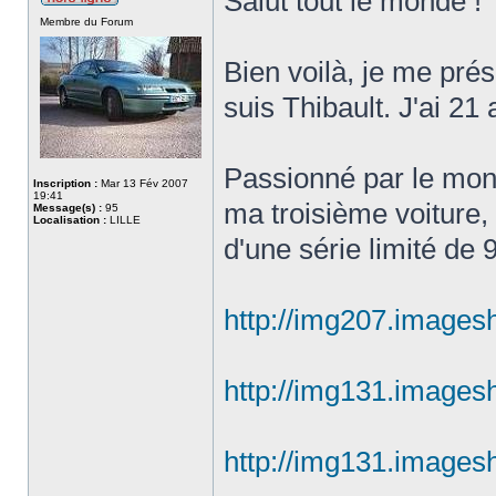
Salut tout le monde !
Membre du Forum
Bien voilà, je me pré
suis Thibault. J'ai 21
Passionné par le mond
Inscription :
Mar 13 Fév 2007
19:41
ma troisième voiture, 
Message(s) :
95
Localisation :
LILLE
d'une série limité de 
http://img207.images
http://img131.images
http://img131.images