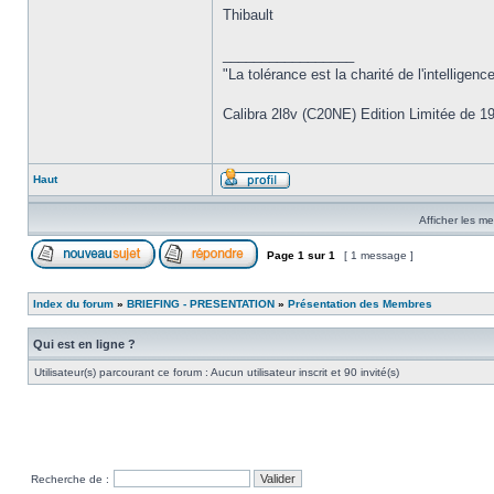
Thibault
_________________
"La tolérance est la charité de l'intelligence
Calibra 2l8v (C20NE) Edition Limitée de 1
Haut
Afficher les m
Page
1
sur
1
[ 1 message ]
Index du forum
»
BRIEFING - PRESENTATION
»
Présentation des Membres
Qui est en ligne ?
Utilisateur(s) parcourant ce forum : Aucun utilisateur inscrit et 90 invité(s)
Recherche de :