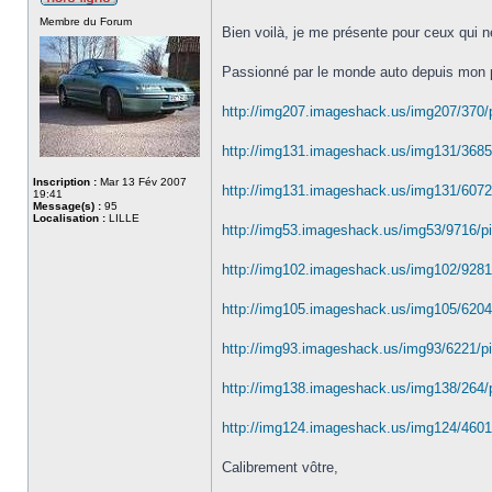
Membre du Forum
Bien voilà, je me présente pour ceux qui n
Passionné par le monde auto depuis mon plu
http://img207.imageshack.us/img207/370/
http://img131.imageshack.us/img131/3685/
Inscription :
Mar 13 Fév 2007
http://img131.imageshack.us/img131/6072
19:41
Message(s) :
95
Localisation :
LILLE
http://img53.imageshack.us/img53/9716/pi
http://img102.imageshack.us/img102/9281
http://img105.imageshack.us/img105/6204/
http://img93.imageshack.us/img93/6221/p
http://img138.imageshack.us/img138/264/
http://img124.imageshack.us/img124/4601/
Calibrement vôtre,