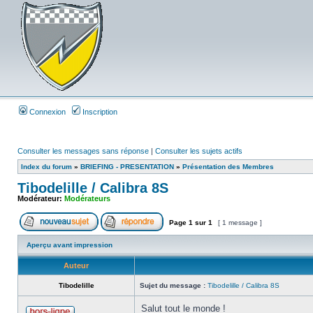
Connexion
Inscription
Consulter les messages sans réponse
|
Consulter les sujets actifs
Index du forum
»
BRIEFING - PRESENTATION
»
Présentation des Membres
Tibodelille / Calibra 8S
Modérateur:
Modérateurs
Page
1
sur
1
[ 1 message ]
Aperçu avant impression
Auteur
Tibodelille
Sujet du message :
Tibodelille / Calibra 8S
Salut tout le monde !