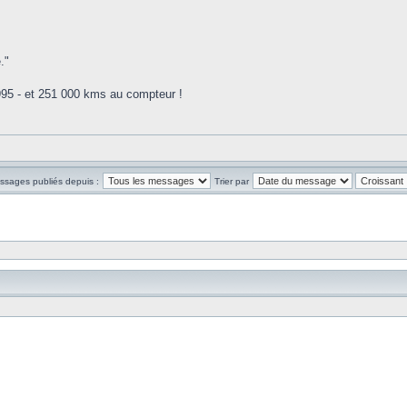
."
995 - et 251 000 kms au compteur !
essages publiés depuis :
Trier par