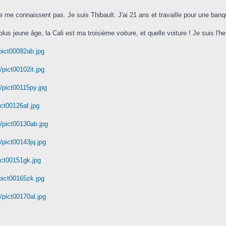
e me connaissent pas. Je suis Thibault. J'ai 21 ans et travaille pour une banq
s jeune âge, la Cali est ma troisième voiture, et quelle voiture ! Je suis l'h
pict00092ab.jpg
pict00102it.jpg
/pict00115py.jpg
ct00126af.jpg
/pict00130ab.jpg
pict00143jq.jpg
ict00151gk.jpg
pict00165zk.jpg
pict00170al.jpg