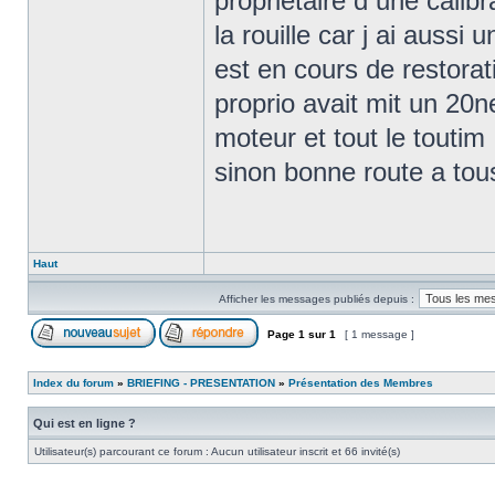
proprietaire d une calibr
la rouille car j ai aussi
est en cours de restorat
proprio avait mit un 20
moteur et tout le toutim
sinon bonne route a tou
Haut
Afficher les messages publiés depuis :
Page
1
sur
1
[ 1 message ]
Index du forum
»
BRIEFING - PRESENTATION
»
Présentation des Membres
Qui est en ligne ?
Utilisateur(s) parcourant ce forum : Aucun utilisateur inscrit et 66 invité(s)