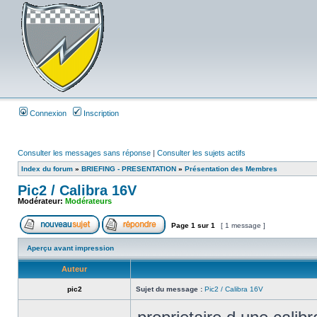
Connexion
Inscription
Consulter les messages sans réponse
|
Consulter les sujets actifs
Index du forum
»
BRIEFING - PRESENTATION
»
Présentation des Membres
Pic2 / Calibra 16V
Modérateur:
Modérateurs
Page
1
sur
1
[ 1 message ]
Aperçu avant impression
Auteur
pic2
Sujet du message :
Pic2 / Calibra 16V