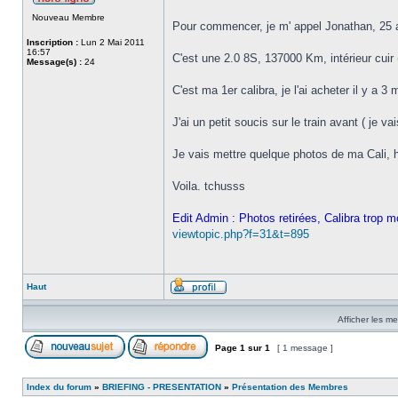
Nouveau Membre
Pour commencer, je m' appel Jonathan, 25 a
Inscription :
Lun 2 Mai 2011
16:57
C'est une 2.0 8S, 137000 Km, intérieur cuir 
Message(s) :
24
C'est ma 1er calibra, je l'ai acheter il y a 3
J'ai un petit soucis sur le train avant ( je 
Je vais mettre quelque photos de ma Cali, h
Voila. tchusss
Edit Admin : Photos retirées, Calibra trop mo
viewtopic.php?f=31&t=895
Haut
Afficher les m
Page
1
sur
1
[ 1 message ]
Index du forum
»
BRIEFING - PRESENTATION
»
Présentation des Membres