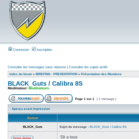
Connexion
Inscription
Consulter les messages sans réponse
|
Consulter les sujets actifs
Index du forum
»
BRIEFING - PRESENTATION
»
Présentation des Membres
BLACK_Guts / Calibra 8S
Modérateur:
Modérateurs
Page
1
sur
1
[ 1 message ]
Aperçu avant impression
Auteur
BLACK_Guts
Sujet du message :
BLACK_Guts / Calibra 8S
Slt a tous