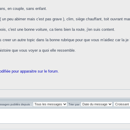
ns, en couple, sans enfant.
( un peu abimer mais c'est pas grave ), clim, siège chauffant, toit ouvrant man
 mois, c'est une bonne voiture, ca tiens bien la route, j'en suis content.
vais creer un autre topic dans la bonne rubrique pour que vous m'aidiez car la je 
istoire que vous voyer a quoi elle ressemble.
difiée pour apparaitre sur le forum.
essages publiés depuis :
Trier par