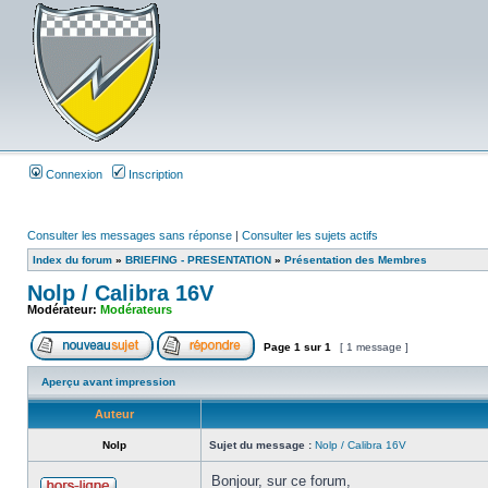
Connexion
Inscription
Consulter les messages sans réponse
|
Consulter les sujets actifs
Index du forum
»
BRIEFING - PRESENTATION
»
Présentation des Membres
Nolp / Calibra 16V
Modérateur:
Modérateurs
Page
1
sur
1
[ 1 message ]
Aperçu avant impression
Auteur
Nolp
Sujet du message :
Nolp / Calibra 16V
Bonjour, sur ce forum,