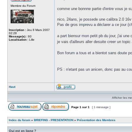
Membre du Forum
comme une bonnne partie d'entre vous je supp
nico, 24ans, je possede une calibra 2.0 16v
Pas de gros imprevu a déclarer a ce jour (ch
Inscription :
Jeu 8 Mars 2007
02:28
a part biensur mon petit pb du jour, j'ai une 
Message(s) :
93
Localisation :
Lille
je vais d'ailleurs aller desuite creer un topi
Bon forum a tous et a bientot sans doute po
PS : n'etant pas un anicen, donc pas au coura
Haut
Afficher les m
Page
1
sur
1
[ 1 message ]
Index du forum
»
BRIEFING - PRESENTATION
»
Présentation des Membres
Qui est en ligne ?