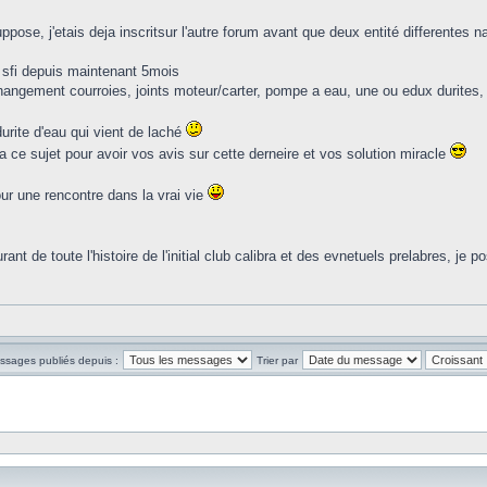
ose, j'etais deja inscritsur l'autre forum avant que deux entité differentes n
 sfi depuis maintenant 5mois
angement courroies, joints moteur/carter, pompe a eau, une ou edux durites, ro
durite d'eau qui vient de laché
c a ce sujet pour avoir vos avis sur cette derneire et vos solution miracle
ur une rencontre dans la vrai vie
nt de toute l'histoire de l'initial club calibra et des evnetuels prelabres, je p
essages publiés depuis :
Trier par