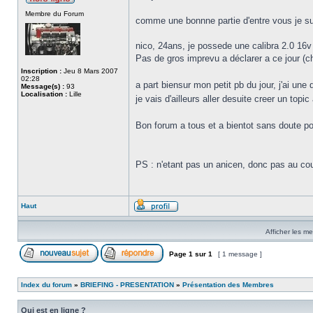
Membre du Forum
comme une bonnne partie d'entre vous je supp
nico, 24ans, je possede une calibra 2.0 16v
Pas de gros imprevu a déclarer a ce jour (ch
Inscription :
Jeu 8 Mars 2007
02:28
a part biensur mon petit pb du jour, j'ai une 
Message(s) :
93
Localisation :
Lille
je vais d'ailleurs aller desuite creer un topi
Bon forum a tous et a bientot sans doute po
PS : n'etant pas un anicen, donc pas au coura
Haut
Afficher les m
Page
1
sur
1
[ 1 message ]
Index du forum
»
BRIEFING - PRESENTATION
»
Présentation des Membres
Qui est en ligne ?