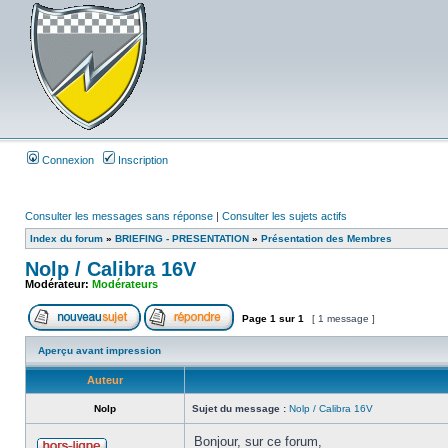
Connexion
Inscription
Consulter les messages sans réponse
|
Consulter les sujets actifs
Index du forum
»
BRIEFING - PRESENTATION
»
Présentation des Membres
Nolp / Calibra 16V
Modérateur:
Modérateurs
Page
1
sur
1
[ 1 message ]
Aperçu avant impression
Auteur
Nolp
Sujet du message :
Nolp / Calibra 16V
Bonjour, sur ce forum,