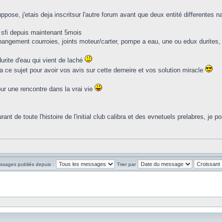
ose, j'etais deja inscritsur l'autre forum avant que deux entité differentes n
 sfi depuis maintenant 5mois
angement courroies, joints moteur/carter, pompe a eau, une ou edux durites, ro
durite d'eau qui vient de laché
c a ce sujet pour avoir vos avis sur cette derneire et vos solution miracle
ur une rencontre dans la vrai vie
nt de toute l'histoire de l'initial club calibra et des evnetuels prelabres, je p
essages publiés depuis :
Trier par