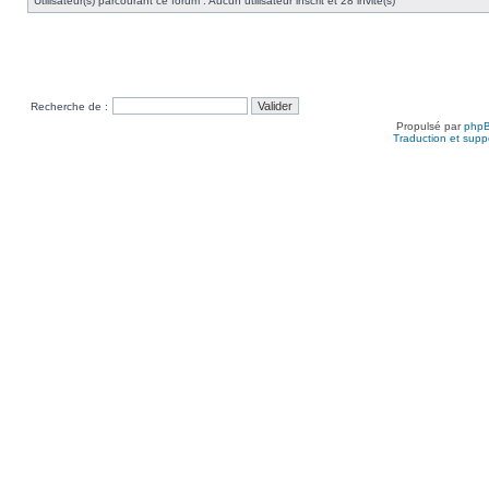
Utilisateur(s) parcourant ce forum : Aucun utilisateur inscrit et 28 invité(s)
Recherche de :
Propulsé par
php
Traduction et suppo