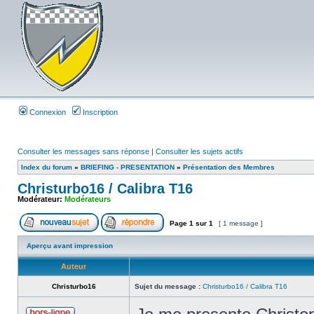
Connexion
Inscription
Consulter les messages sans réponse
|
Consulter les sujets actifs
Index du forum
»
BRIEFING - PRESENTATION
»
Présentation des Membres
Christurbo16 / Calibra T16
Modérateur:
Modérateurs
Page
1
sur
1
[ 1 message ]
Aperçu avant impression
Auteur
Christurbo16
Sujet du message :
Christurbo16 / Calibra T16