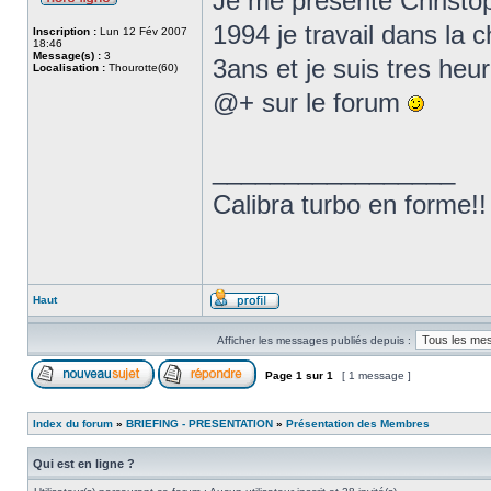
Je me presente Christo
1994 je travail dans la 
Inscription :
Lun 12 Fév 2007
18:46
Message(s) :
3
3ans et je suis tres heu
Localisation :
Thourotte(60)
@+ sur le forum
_________________
Calibra turbo en forme!!
Haut
Afficher les messages publiés depuis :
Page
1
sur
1
[ 1 message ]
Index du forum
»
BRIEFING - PRESENTATION
»
Présentation des Membres
Qui est en ligne ?