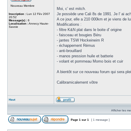
Nouveau Membre
Moi, c' est mitch.
Je possède une Cali 8s de 1991. Je l' ai ac
Inscription :
Lun 12 Fév 2007
20:52
A ce jour, elle a 210 000km et je viens de lu
Message(s) :
6
Localisation :
Annecy Haute-
Modifications :
Savoie
- filtre K&N plat dans le boite d' origine
- faisceau et bougies Béru
- jantes TSW Hockeineim R
- échappement Rémus
- anti-brouillard
- manos pression huile et batterie
- volant et pommeau Momo bois et cuir
A bientôt sur ce nouveau forum qui sera plei
Calibramicalement vôtre
Haut
Afficher les m
Page
1
sur
1
[ 1 message ]