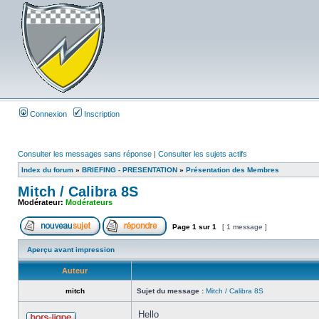
Connexion
Inscription
Consulter les messages sans réponse
|
Consulter les sujets actifs
Index du forum
»
BRIEFING - PRESENTATION
»
Présentation des Membres
Mitch / Calibra 8S
Modérateur:
Modérateurs
Page
1
sur
1
[ 1 message ]
Aperçu avant impression
Auteur
mitch
Sujet du message :
Mitch / Calibra 8S
Hello