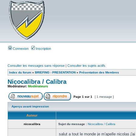
Connexion
Inscription
Consulter les messages sans réponse
|
Consulter les sujets actifs
Index du forum
»
BRIEFING - PRESENTATION
»
Présentation des Membres
Nicocalibra / Calibra
Modérateur:
Modérateurs
Page
1
sur
1
[ 1 message ]
Aperçu avant impression
Auteur
nicocalibra
Sujet du message :
Nicocalibra / Calibra
salut a tout le monde je m'apelle nicolas j'