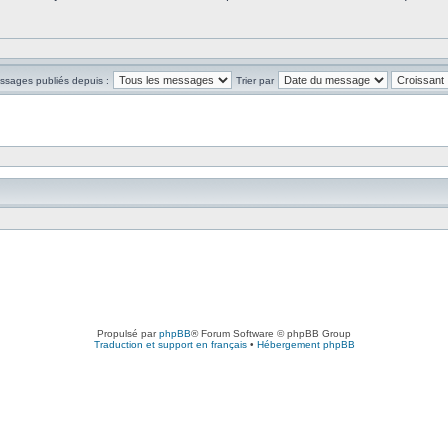
essages publiés depuis :
Trier par
Propulsé par
phpBB
® Forum Software © phpBB Group
Traduction et support en français
•
Hébergement phpBB