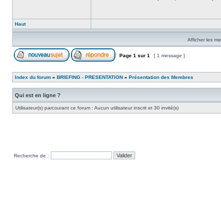
Haut
Afficher les m
Page
1
sur
1
[ 1 message ]
Index du forum
»
BRIEFING - PRESENTATION
»
Présentation des Membres
Qui est en ligne ?
Utilisateur(s) parcourant ce forum : Aucun utilisateur inscrit et 30 invité(s)
Recherche de :