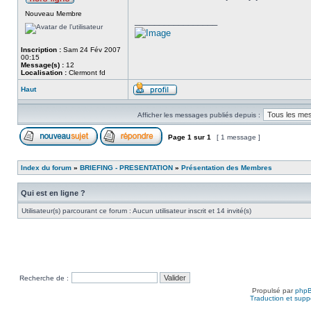
Nouveau Membre
_________________
Inscription :
Sam 24 Fév 2007
00:15
Message(s) :
12
Localisation :
Clermont fd
Haut
Afficher les messages publiés depuis :
Page
1
sur
1
[ 1 message ]
Index du forum
»
BRIEFING - PRESENTATION
»
Présentation des Membres
Qui est en ligne ?
Utilisateur(s) parcourant ce forum : Aucun utilisateur inscrit et 14 invité(s)
Recherche de :
Propulsé par
php
Traduction et suppo