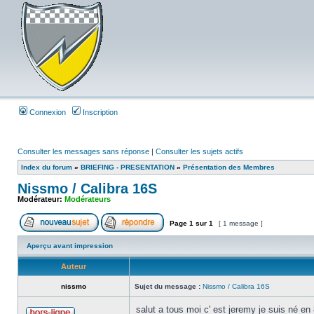
Connexion
Inscription
Consulter les messages sans réponse
|
Consulter les sujets actifs
Index du forum
»
BRIEFING - PRESENTATION
»
Présentation des Membres
Nissmo / Calibra 16S
Modérateur:
Modérateurs
Page
1
sur
1
[ 1 message ]
Aperçu avant impression
Auteur
nissmo
Sujet du message :
Nissmo / Calibra 16S
salut a tous moi c' est jeremy je suis né en