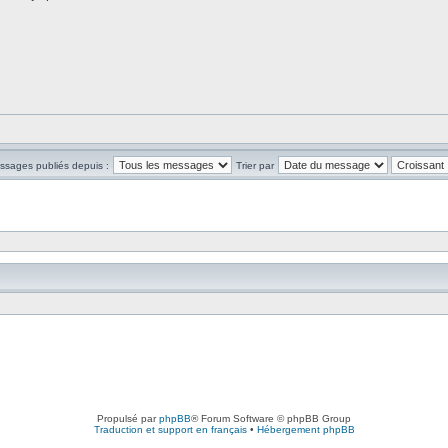
essages publiés depuis :
Trier par
Propulsé par
phpBB
® Forum Software © phpBB Group
Traduction et support en français
•
Hébergement phpBB