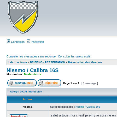
Connexion
Inscription
Consulter les messages sans réponse
|
Consulter les sujets actifs
Index du forum
»
BRIEFING - PRESENTATION
»
Présentation des Membres
Nissmo / Calibra 16S
Modérateur:
Modérateurs
Page
1
sur
1
[ 1 message ]
Aperçu avant impression
Auteur
nissmo
Sujet du message :
Nissmo / Calibra 16S
salut a tous moi c' est jeremy je suis né en