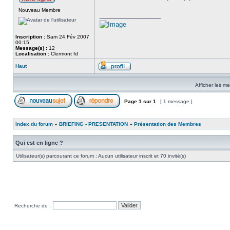
Nouveau Membre
_________________
Inscription :
Sam 24 Fév 2007
00:15
Message(s) :
12
Localisation :
Clermont fd
Haut
Afficher les m
Page
1
sur
1
[ 1 message ]
Index du forum
»
BRIEFING - PRESENTATION
»
Présentation des Membres
Qui est en ligne ?
Utilisateur(s) parcourant ce forum : Aucun utilisateur inscrit et 70 invité(s)
Recherche de :