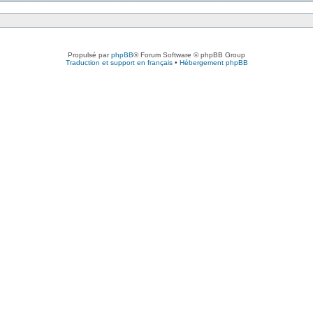
Propulsé par
phpBB
® Forum Software © phpBB Group
Traduction et support en français
•
Hébergement phpBB