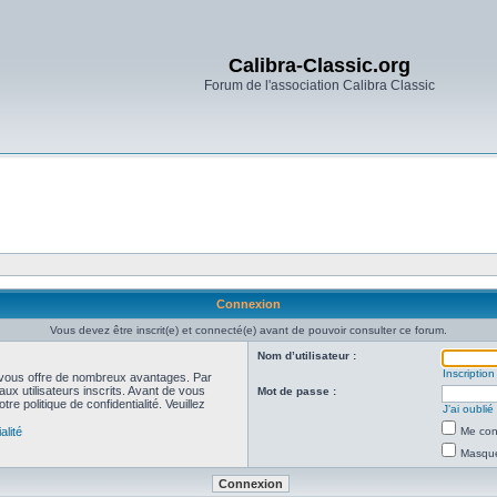
Calibra-Classic.org
Forum de l'association Calibra Classic
Connexion
Vous devez être inscrit(e) et connecté(e) avant de pouvoir consulter ce forum.
Nom d’utilisateur :
Inscription
et vous offre de nombreux avantages. Par
ux utilisateurs inscrits. Avant de vous
Mot de passe :
re politique de confidentialité. Veuillez
J’ai oubli
alité
Me con
Masquer