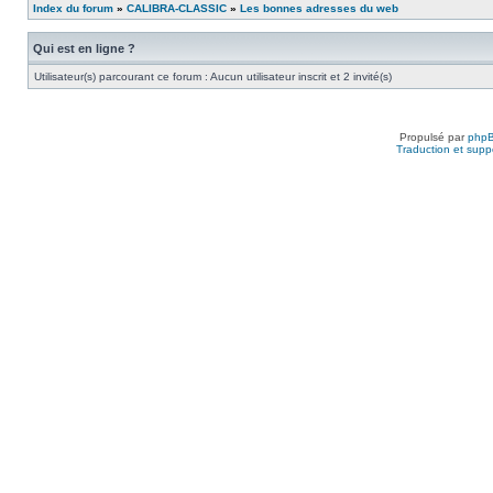
Index du forum
»
CALIBRA-CLASSIC
»
Les bonnes adresses du web
Qui est en ligne ?
Utilisateur(s) parcourant ce forum : Aucun utilisateur inscrit et 2 invité(s)
Propulsé par
php
Traduction et suppo