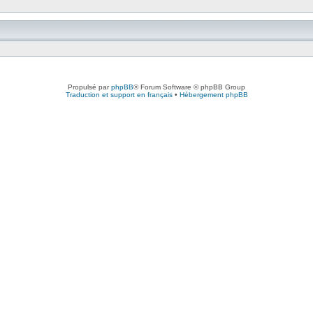
Propulsé par
phpBB
® Forum Software © phpBB Group
Traduction et support en français
•
Hébergement phpBB