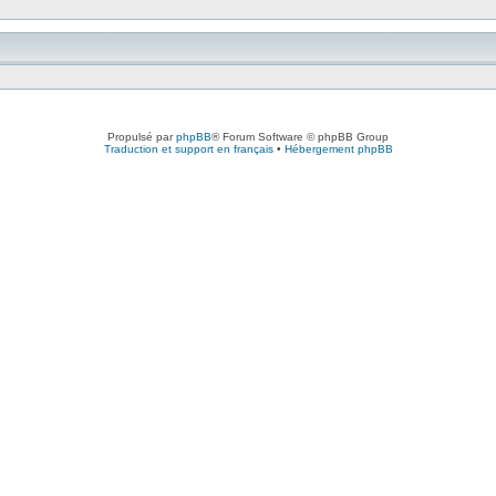
Propulsé par
phpBB
® Forum Software © phpBB Group
Traduction et support en français
•
Hébergement phpBB