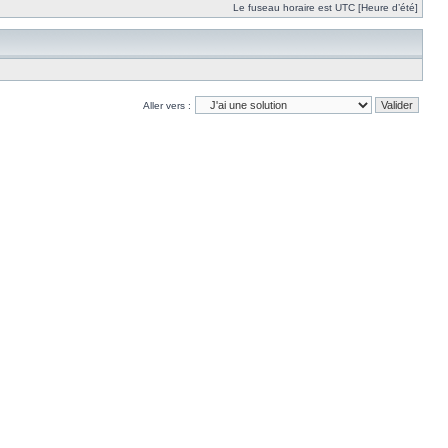
Le fuseau horaire est UTC [Heure d’été]
Aller vers :