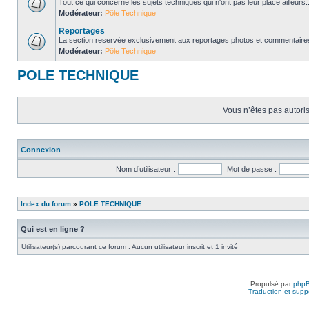
Tout ce qui concerne les sujets techniques qui n'ont pas leur place ailleurs..
Modérateur:
Pôle Technique
Reportages
La section reservée exclusivement aux reportages photos et commentaires
Modérateur:
Pôle Technique
POLE TECHNIQUE
Vous n’êtes pas autoris
Connexion
Nom d’utilisateur :
Mot de passe :
Index du forum
»
POLE TECHNIQUE
Qui est en ligne ?
Utilisateur(s) parcourant ce forum : Aucun utilisateur inscrit et 1 invité
Propulsé par
php
Traduction et suppo