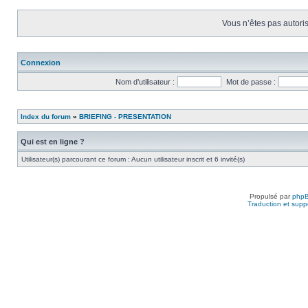
Vous n’êtes pas autoris
Connexion
Nom d’utilisateur :
Mot de passe :
Index du forum
»
BRIEFING - PRESENTATION
Qui est en ligne ?
Utilisateur(s) parcourant ce forum : Aucun utilisateur inscrit et 6 invité(s)
Propulsé par
php
Traduction et suppo