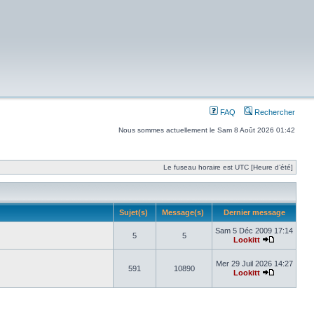
FAQ
Rechercher
Nous sommes actuellement le Sam 8 Août 2026 01:42
Le fuseau horaire est UTC [Heure d’été]
Sujet(s)
Message(s)
Dernier message
Sam 5 Déc 2009 17:14
5
5
Lookitt
Mer 29 Juil 2026 14:27
591
10890
Lookitt