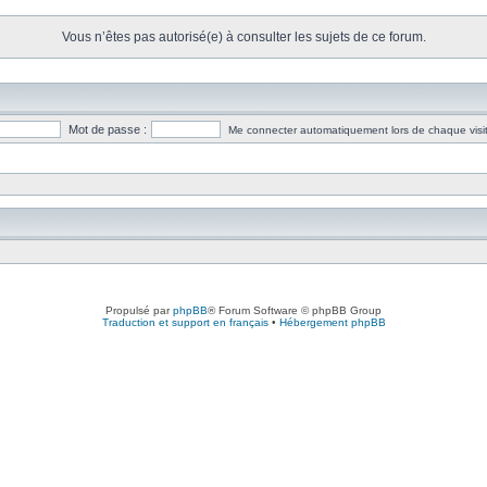
Vous n’êtes pas autorisé(e) à consulter les sujets de ce forum.
Mot de passe :
Me connecter automatiquement lors de chaque visi
Propulsé par
phpBB
® Forum Software © phpBB Group
Traduction et support en français
•
Hébergement phpBB