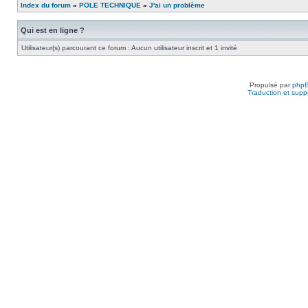
Index du forum
»
POLE TECHNIQUE
»
J'ai un problème
Qui est en ligne ?
Utilisateur(s) parcourant ce forum : Aucun utilisateur inscrit et 1 invité
Propulsé par
php
Traduction et suppo