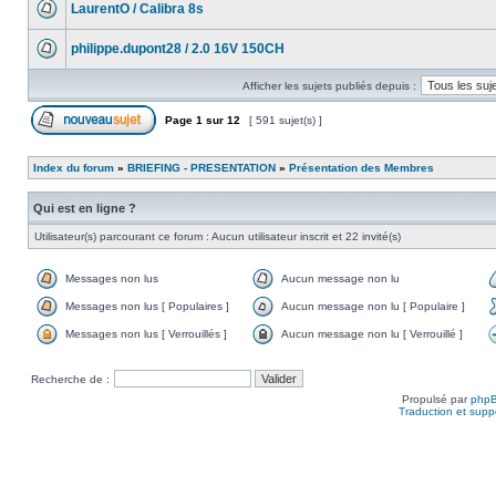
LaurentO / Calibra 8s
philippe.dupont28 / 2.0 16V 150CH
Afficher les sujets publiés depuis :
Page
1
sur
12
[ 591 sujet(s) ]
Index du forum
»
BRIEFING - PRESENTATION
»
Présentation des Membres
Qui est en ligne ?
Utilisateur(s) parcourant ce forum : Aucun utilisateur inscrit et 22 invité(s)
Messages non lus
Aucun message non lu
Messages non lus [ Populaires ]
Aucun message non lu [ Populaire ]
Messages non lus [ Verrouillés ]
Aucun message non lu [ Verrouillé ]
Recherche de :
Propulsé par
php
Traduction et suppo