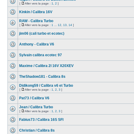
[
Aller vers la page :
1
,
2
]
Kinkin / Calibra 16V
RAW - Calibra Turbo
[
Aller vers la page :
1
...
12
,
13
,
14
]
jim06 (cali turbo et ecotec)
Anthony - Calibra V6
Sylvain calibra ecotec 97
Maxime / Calibra 2l 16V X20XEV
TheShadow181 - Calibra 8s
Didikong59 / Calibra v6 et Turbo
[
Aller vers la page :
1
,
2
,
3
]
Pat73 / Calibra V6
Jean / Calibra Turbo
[
Aller vers la page :
1
,
2
,
3
]
Fabius73 / Calibra 16S SFI
Christian / Calibra 8s