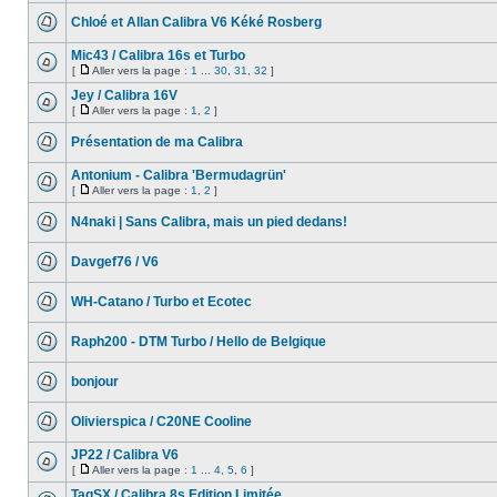
Chloé et Allan Calibra V6 Kéké Rosberg
Mic43 / Calibra 16s et Turbo
[
Aller vers la page :
1
...
30
,
31
,
32
]
Jey / Calibra 16V
[
Aller vers la page :
1
,
2
]
Présentation de ma Calibra
Antonium - Calibra 'Bermudagrün'
[
Aller vers la page :
1
,
2
]
N4naki | Sans Calibra, mais un pied dedans!
Davgef76 / V6
WH-Catano / Turbo et Ecotec
Raph200 - DTM Turbo / Hello de Belgique
bonjour
Olivierspica / C20NE Cooline
JP22 / Calibra V6
[
Aller vers la page :
1
...
4
,
5
,
6
]
TagSX / Calibra 8s Edition Limitée