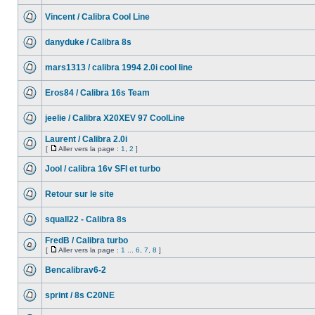
Vincent / Calibra Cool Line
danyduke / Calibra 8s
mars1313 / calibra 1994 2.0i cool line
Eros84 / Calibra 16s Team
jeelie / Calibra X20XEV 97 CoolLine
Laurent / Calibra 2.0i
[
Aller vers la page :
1
,
2
]
Jool / calibra 16v SFI et turbo
Retour sur le site
squall22 - Calibra 8s
FredB / Calibra turbo
[
Aller vers la page :
1
...
6
,
7
,
8
]
Bencalibrav6-2
sprint / 8s C20NE