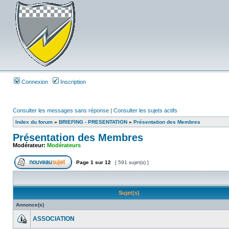
Connexion
Inscription
Consulter les messages sans réponse
|
Consulter les sujets actifs
Index du forum
»
BRIEFING - PRESENTATION
»
Présentation des Membres
Présentation des Membres
Modérateur:
Modérateurs
Page
1
sur
12
[ 591 sujet(s) ]
Sujet(s)
Annonce(s)
ASSOCIATION