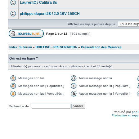
LaurentO / Calibra 8s
philippe.dupont28 / 2.0 16V 150CH
Afficher les sujets publiés depuis :
Page
1
sur
12
[ 591 sujet(s) ]
Index du forum
»
BRIEFING - PRESENTATION
»
Présentation des Membres
Qui est en ligne ?
Utilisateur(s) parcourant ce forum : Aucun utilisateur inscrit et 43 invité(s)
Messages non lus
Aucun message non lu
Messages non lus [ Populaires ]
Aucun message non lu [ Populaire ]
Messages non lus [ Verrouillés ]
Aucun message non lu [ Verrouillé ]
Recherche de :
Propulsé par
php
Traduction et suppo