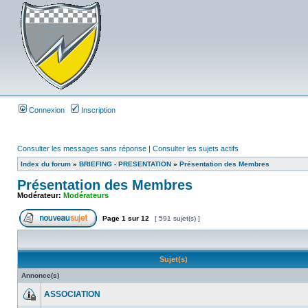
Connexion
Inscription
Consulter les messages sans réponse
|
Consulter les sujets actifs
Index du forum
»
BRIEFING - PRESENTATION
»
Présentation des Membres
Présentation des Membres
Modérateur:
Modérateurs
Page
1
sur
12
[ 591 sujet(s) ]
Sujet(s)
Annonce(s)
ASSOCIATION