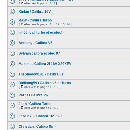
[
Aller vers la page :
1
,
2
]
Kinkin / Calibra 16V
RAW - Calibra Turbo
[
Aller vers la page :
1
...
12
,
13
,
14
]
jim06 (cali turbo et ecotec)
Anthony - Calibra V6
Sylvain calibra ecotec 97
Maxime / Calibra 2l 16V X20XEV
TheShadow181 - Calibra 8s
Didikong59 / Calibra v6 et Turbo
[
Aller vers la page :
1
,
2
,
3
]
Pat73 / Calibra V6
Jean / Calibra Turbo
[
Aller vers la page :
1
,
2
,
3
]
Fabius73 / Calibra 16S SFI
Christian / Calibra 8s