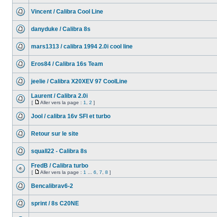
Vincent / Calibra Cool Line
danyduke / Calibra 8s
mars1313 / calibra 1994 2.0i cool line
Eros84 / Calibra 16s Team
jeelie / Calibra X20XEV 97 CoolLine
Laurent / Calibra 2.0i
[
Aller vers la page :
1
,
2
]
Jool / calibra 16v SFI et turbo
Retour sur le site
squall22 - Calibra 8s
FredB / Calibra turbo
[
Aller vers la page :
1
...
6
,
7
,
8
]
Bencalibrav6-2
sprint / 8s C20NE