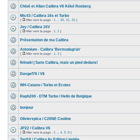
Chloé et Allan Calibra V6 Kéké Rosberg
Mic43 / Calibra 16s et Turbo
[
Aller vers la page :
1
...
30
,
31
,
32
]
Jey / Calibra 16V
[
Aller vers la page :
1
,
2
]
Présentation de ma Calibra
Antonium - Calibra 'Bermudagrün'
[
Aller vers la page :
1
,
2
]
N4naki | Sans Calibra, mais un pied dedans!
Davgef76 / V6
WH-Catano / Turbo et Ecotec
Raph200 - DTM Turbo / Hello de Belgique
bonjour
Olivierspica / C20NE Cooline
JP22 / Calibra V6
[
Aller vers la page :
1
...
4
,
5
,
6
]
TagSX / Calibra 8s Edition Limitée