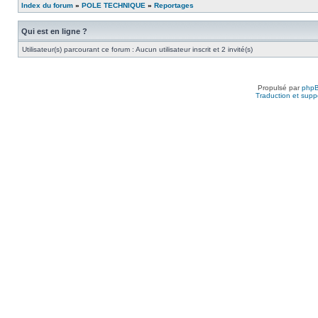
Index du forum
»
POLE TECHNIQUE
»
Reportages
Qui est en ligne ?
Utilisateur(s) parcourant ce forum : Aucun utilisateur inscrit et 2 invité(s)
Propulsé par
php
Traduction et suppo