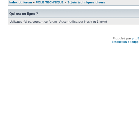
Index du forum
»
POLE TECHNIQUE
»
Sujets techniques divers
Qui est en ligne ?
Utilisateur(s) parcourant ce forum : Aucun utilisateur inscrit et 1 invité
Propulsé par
php
Traduction et suppo