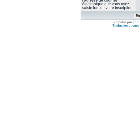
l’adresse de courrier
électronique que vous avez
saisie lors de votre inscription.
Propulsé par
php
Traduction et suppo