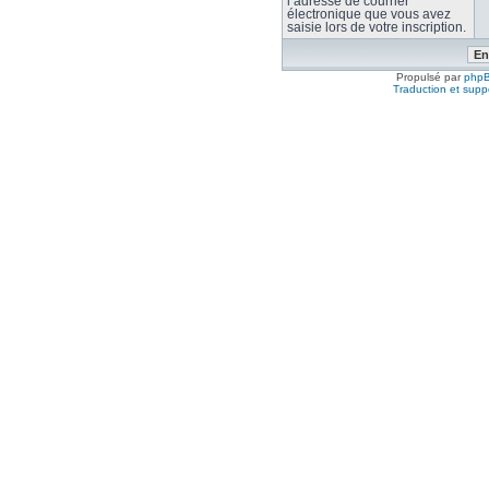
l’adresse de courrier
électronique que vous avez
saisie lors de votre inscription.
Propulsé par
php
Traduction et suppo