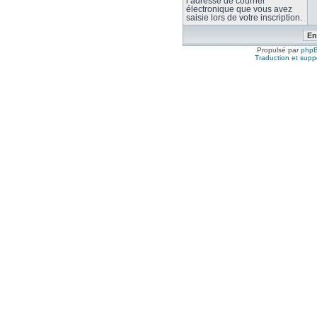
l’adresse de courrier
électronique que vous avez
saisie lors de votre inscription.
Propulsé par
php
Traduction et suppo