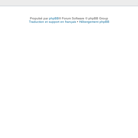
Propulsé par
phpBB
® Forum Software © phpBB Group
Traduction et support en français
•
Hébergement phpBB