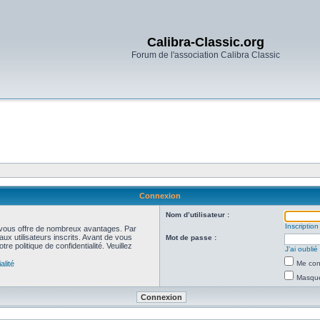
Calibra-Classic.org
Forum de l'association Calibra Classic
Connexion
Nom d’utilisateur :
Inscription
et vous offre de nombreux avantages. Par
ux utilisateurs inscrits. Avant de vous
Mot de passe :
re politique de confidentialité. Veuillez
J’ai oubli
alité
Me con
Masquer