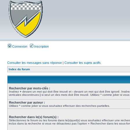
Connexion
Inscription
Consulter les messages sans réponse
|
Consulter les sujets actifs
Index du forum
Rechercher par mots-clés :
Insérez
+
devant un mot qui doit être trouvé et
-
devant un mot qui doit être ignoré. Insére
verticales discontinues
|
si seul un des mots doit être trouvé. Utilisez * comme joker si vous
Rechercher par auteur :
Utilisez * comme joker si vous souhaitez effectuer des recherches partielles.
Rechercher dans le(s) forum(s) :
Sélectionnez le forum ou les forums dans le(s)quel(s) vous souhaitez effectuer une rech
inclus dans la recherche si vous ne désactivez pas l’option « Rechercher dans les sous-fo