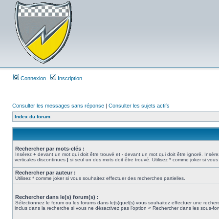
Connexion
Inscription
Consulter les messages sans réponse
|
Consulter les sujets actifs
Index du forum
Rechercher par mots-clés :
Insérez
+
devant un mot qui doit être trouvé et
-
devant un mot qui doit être ignoré. Insére
verticales discontinues
|
si seul un des mots doit être trouvé. Utilisez * comme joker si vous
Rechercher par auteur :
Utilisez * comme joker si vous souhaitez effectuer des recherches partielles.
Rechercher dans le(s) forum(s) :
Sélectionnez le forum ou les forums dans le(s)quel(s) vous souhaitez effectuer une rech
inclus dans la recherche si vous ne désactivez pas l’option « Rechercher dans les sous-fo