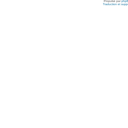
Propulsé par
php
Traduction et suppo