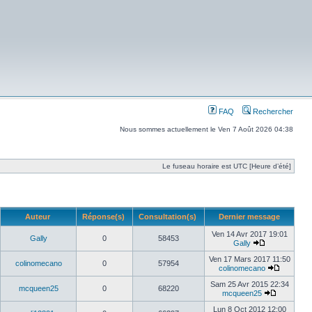
FAQ
Rechercher
Nous sommes actuellement le Ven 7 Août 2026 04:38
Le fuseau horaire est UTC [Heure d’été]
Auteur
Réponse(s)
Consultation(s)
Dernier message
Ven 14 Avr 2017 19:01
Gally
0
58453
Gally
Ven 17 Mars 2017 11:50
colinomecano
0
57954
colinomecano
Sam 25 Avr 2015 22:34
mcqueen25
0
68220
mcqueen25
Lun 8 Oct 2012 12:00