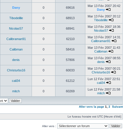
Mar 13 Fév 2007 20:42
Dany
0
69616
Dany
Mar 13 Fév 2007 20:12
Tibodelille
0
68913
Tibodelille
Mar 13 Fév 2007 18:36
Nicolas57
0
68941
Nicolas57
Mar 13 Fév 2007 14:31
Calibraman91
0
62110
Calibraman91
Mar 13 Fév 2007 11:43
Calibman
0
58416
Calibman
Mar 13 Fév 2007 08:55
denis
0
57806
denis
Mar 13 Fév 2007 00:21
Christurbo16
0
60033
Christurbo16
Lun 12 Fév 2007 22:51
cali34
0
61212
cali34
Lun 12 Fév 2007 21:58
mitch
0
60269
mitch
Aller vers la page
1
,
2
Suivant
Le fuseau horaire est UTC [Heure d’été]
Aller vers :