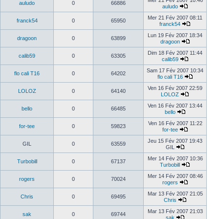
Mer 21 Fév 2007 10:46
auludo
0
66886
auludo
Mer 21 Fév 2007 08:11
franck54
0
65950
franck54
Lun 19 Fév 2007 18:34
dragoon
0
63899
dragoon
Dim 18 Fév 2007 11:44
calib59
0
63305
calib59
Sam 17 Fév 2007 10:34
flo cali T16
0
64202
flo cali T16
Ven 16 Fév 2007 22:59
LOLOZ
0
64140
LOLOZ
Ven 16 Fév 2007 13:44
bello
0
66485
bello
Ven 16 Fév 2007 11:22
for-tee
0
59823
for-tee
Jeu 15 Fév 2007 19:43
GIL
0
63559
GIL
Mer 14 Fév 2007 10:36
Turbobill
0
67137
Turbobill
Mer 14 Fév 2007 08:46
rogers
0
70024
rogers
Mar 13 Fév 2007 21:05
Chris
0
69495
Chris
Mar 13 Fév 2007 21:03
sak
0
69744
sak