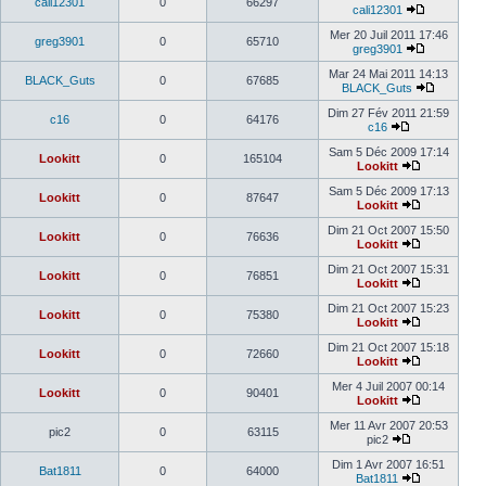
cali12301
0
66297
cali12301
Mer 20 Juil 2011 17:46
greg3901
0
65710
greg3901
Mar 24 Mai 2011 14:13
BLACK_Guts
0
67685
BLACK_Guts
Dim 27 Fév 2011 21:59
c16
0
64176
c16
Sam 5 Déc 2009 17:14
Lookitt
0
165104
Lookitt
Sam 5 Déc 2009 17:13
Lookitt
0
87647
Lookitt
Dim 21 Oct 2007 15:50
Lookitt
0
76636
Lookitt
Dim 21 Oct 2007 15:31
Lookitt
0
76851
Lookitt
Dim 21 Oct 2007 15:23
Lookitt
0
75380
Lookitt
Dim 21 Oct 2007 15:18
Lookitt
0
72660
Lookitt
Mer 4 Juil 2007 00:14
Lookitt
0
90401
Lookitt
Mer 11 Avr 2007 20:53
pic2
0
63115
pic2
Dim 1 Avr 2007 16:51
Bat1811
0
64000
Bat1811