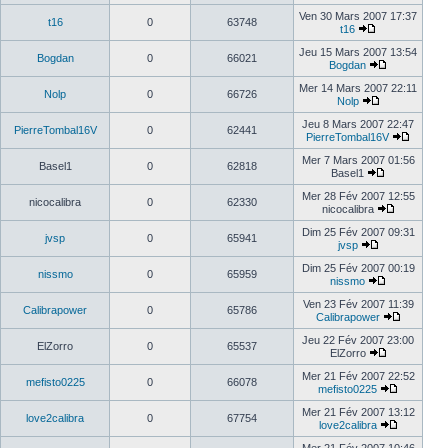
Ven 30 Mars 2007 17:37
t16
0
63748
t16
Jeu 15 Mars 2007 13:54
Bogdan
0
66021
Bogdan
Mer 14 Mars 2007 22:11
Nolp
0
66726
Nolp
Jeu 8 Mars 2007 22:47
PierreTombal16V
0
62441
PierreTombal16V
Mer 7 Mars 2007 01:56
Basel1
0
62818
Basel1
Mer 28 Fév 2007 12:55
nicocalibra
0
62330
nicocalibra
Dim 25 Fév 2007 09:31
jvsp
0
65941
jvsp
Dim 25 Fév 2007 00:19
nissmo
0
65959
nissmo
Ven 23 Fév 2007 11:39
Calibrapower
0
65786
Calibrapower
Jeu 22 Fév 2007 23:00
ElZorro
0
65537
ElZorro
Mer 21 Fév 2007 22:52
mefisto0225
0
66078
mefisto0225
Mer 21 Fév 2007 13:12
love2calibra
0
67754
love2calibra