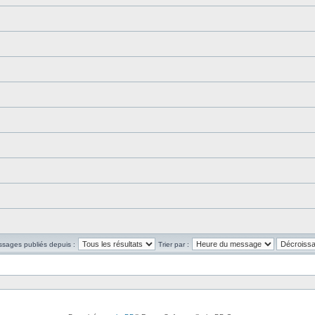
ssages publiés depuis :
Trier par :