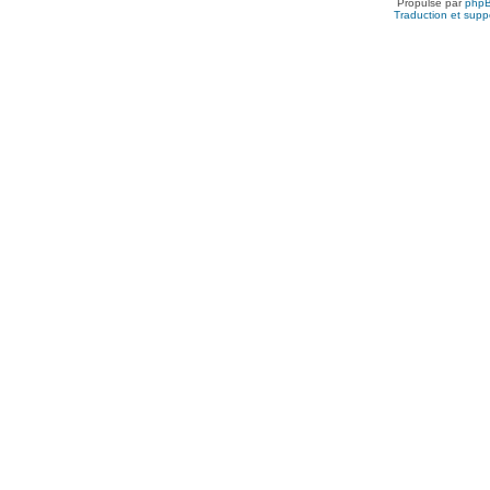
Propulsé par
php
Traduction et suppo