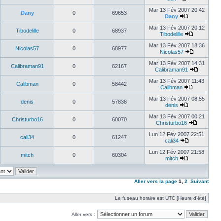
Mar 13 Fév 2007 20:42
Dany
0
69653
Dany
Mar 13 Fév 2007 20:12
Tibodelille
0
68937
Tibodelille
Mar 13 Fév 2007 18:36
Nicolas57
0
68977
Nicolas57
Mar 13 Fév 2007 14:31
Calibraman91
0
62167
Calibraman91
Mar 13 Fév 2007 11:43
Calibman
0
58442
Calibman
Mar 13 Fév 2007 08:55
denis
0
57838
denis
Mar 13 Fév 2007 00:21
Christurbo16
0
60070
Christurbo16
Lun 12 Fév 2007 22:51
cali34
0
61247
cali34
Lun 12 Fév 2007 21:58
mitch
0
60304
mitch
Aller vers la page
1
,
2
Suivant
Le fuseau horaire est UTC [Heure d’été]
Aller vers :