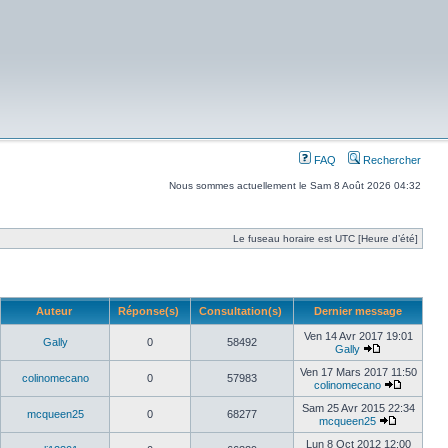
FAQ
Rechercher
Nous sommes actuellement le Sam 8 Août 2026 04:32
Le fuseau horaire est UTC [Heure d’été]
Auteur
Réponse(s)
Consultation(s)
Dernier message
Ven 14 Avr 2017 19:01
Gally
0
58492
Gally
Ven 17 Mars 2017 11:50
colinomecano
0
57983
colinomecano
Sam 25 Avr 2015 22:34
mcqueen25
0
68277
mcqueen25
Lun 8 Oct 2012 12:00