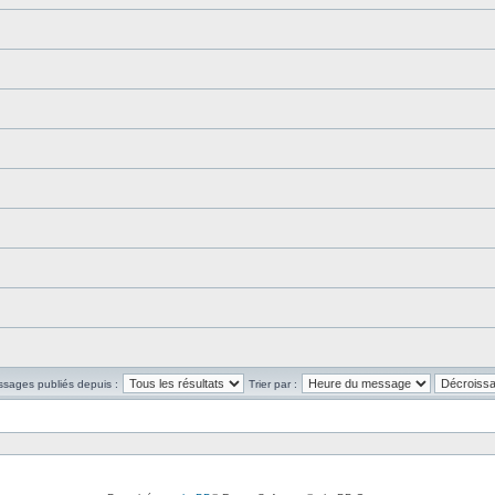
ssages publiés depuis :
Trier par :