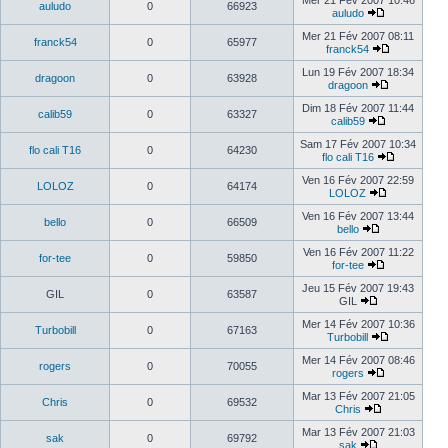
Mer 21 Fév 2007 10:46
auludo
0
66923
auludo
Mer 21 Fév 2007 08:11
franck54
0
65977
franck54
Lun 19 Fév 2007 18:34
dragoon
0
63928
dragoon
Dim 18 Fév 2007 11:44
calib59
0
63327
calib59
Sam 17 Fév 2007 10:34
flo cali T16
0
64230
flo cali T16
Ven 16 Fév 2007 22:59
LOLOZ
0
64174
LOLOZ
Ven 16 Fév 2007 13:44
bello
0
66509
bello
Ven 16 Fév 2007 11:22
for-tee
0
59850
for-tee
Jeu 15 Fév 2007 19:43
GIL
0
63587
GIL
Mer 14 Fév 2007 10:36
Turbobill
0
67163
Turbobill
Mer 14 Fév 2007 08:46
rogers
0
70055
rogers
Mar 13 Fév 2007 21:05
Chris
0
69532
Chris
Mar 13 Fév 2007 21:03
sak
0
69792
sak