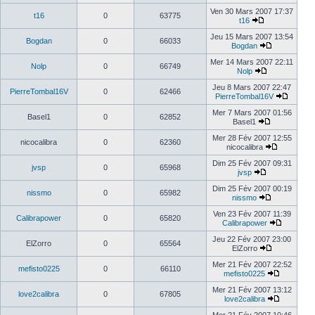
Ven 30 Mars 2007 17:37
t16
0
63775
t16
Jeu 15 Mars 2007 13:54
Bogdan
0
66033
Bogdan
Mer 14 Mars 2007 22:11
Nolp
0
66749
Nolp
Jeu 8 Mars 2007 22:47
PierreTombal16V
0
62466
PierreTombal16V
Mer 7 Mars 2007 01:56
Basel1
0
62852
Basel1
Mer 28 Fév 2007 12:55
nicocalibra
0
62360
nicocalibra
Dim 25 Fév 2007 09:31
jvsp
0
65968
jvsp
Dim 25 Fév 2007 00:19
nissmo
0
65982
nissmo
Ven 23 Fév 2007 11:39
Calibrapower
0
65820
Calibrapower
Jeu 22 Fév 2007 23:00
ElZorro
0
65564
ElZorro
Mer 21 Fév 2007 22:52
mefisto0225
0
66110
mefisto0225
Mer 21 Fév 2007 13:12
love2calibra
0
67805
love2calibra