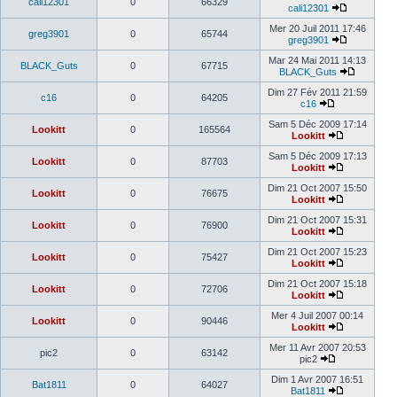
cali12301
0
66329
cali12301
Mer 20 Juil 2011 17:46
greg3901
0
65744
greg3901
Mar 24 Mai 2011 14:13
BLACK_Guts
0
67715
BLACK_Guts
Dim 27 Fév 2011 21:59
c16
0
64205
c16
Sam 5 Déc 2009 17:14
Lookitt
0
165564
Lookitt
Sam 5 Déc 2009 17:13
Lookitt
0
87703
Lookitt
Dim 21 Oct 2007 15:50
Lookitt
0
76675
Lookitt
Dim 21 Oct 2007 15:31
Lookitt
0
76900
Lookitt
Dim 21 Oct 2007 15:23
Lookitt
0
75427
Lookitt
Dim 21 Oct 2007 15:18
Lookitt
0
72706
Lookitt
Mer 4 Juil 2007 00:14
Lookitt
0
90446
Lookitt
Mer 11 Avr 2007 20:53
pic2
0
63142
pic2
Dim 1 Avr 2007 16:51
Bat1811
0
64027
Bat1811