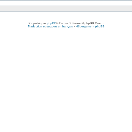
Propulsé par
phpBB
® Forum Software © phpBB Group
Traduction et support en français
•
Hébergement phpBB