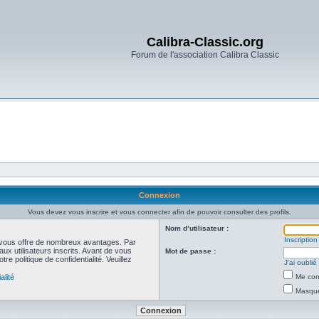
Calibra-Classic.org
Forum de l'association Calibra Classic
Connexion
Vous devez vous inscrire et vous connecter afin de pouvoir consulter des profils.
Nom d’utilisateur :
Inscription
et vous offre de nombreux avantages. Par
ux utilisateurs inscrits. Avant de vous
Mot de passe :
re politique de confidentialité. Veuillez
J’ai oubli
alité
Me con
Masquer