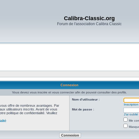
Calibra-Classic.org
Forum de l'association Calibra Classic
Connexion
Vous devez vous inscrire et vous connecter afin de pouvoir consulter des profils.
Nom d’utilisateur :
Inscription
et vous offre de nombreux avantages. Par
ux utilisateurs inscrits. Avant de vous
Mot de passe :
re politique de confidentialité. Veuillez
J’ai oubli
alité
Me con
Masquer