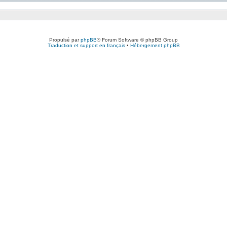
Propulsé par
phpBB
® Forum Software © phpBB Group
Traduction et support en français
•
Hébergement phpBB