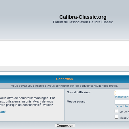
Calibra-Classic.org
Forum de l'association Calibra Classic
Connexion
Vous devez vous inscrire et vous connecter afin de pouvoir consulter des profils.
Nom d’utilisateur :
Inscription
et vous offre de nombreux avantages. Par
ux utilisateurs inscrits. Avant de vous
Mot de passe :
re politique de confidentialité. Veuillez
J’ai oubli
alité
Me con
Masquer