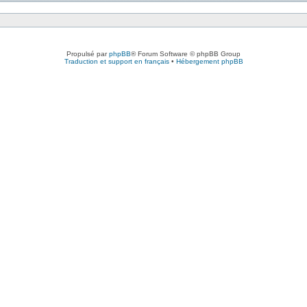
Propulsé par
phpBB
® Forum Software © phpBB Group
Traduction et support en français
•
Hébergement phpBB