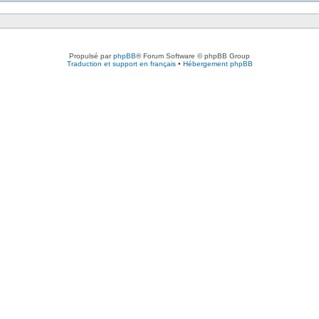
Propulsé par
phpBB
® Forum Software © phpBB Group
Traduction et support en français
•
Hébergement phpBB