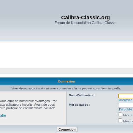
Calibra-Classic.org
Forum de l'association Calibra Classic
Connexion
Vous devez vous inscrire et vous connecter afin de pouvoir consulter des profils.
Nom d’utilisateur :
Inscription
et vous offre de nombreux avantages. Par
ux utilisateurs inscrits. Avant de vous
Mot de passe :
re politique de confidentialité. Veuillez
J’ai oubli
alité
Me con
Masquer